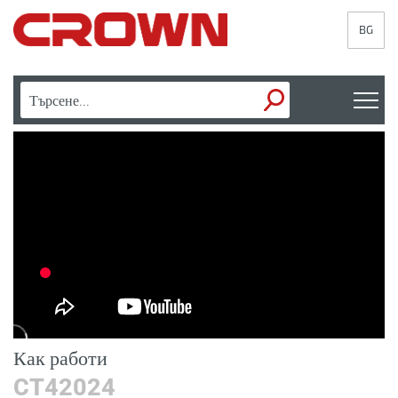
BG
Как работи
Н
CT42024
И