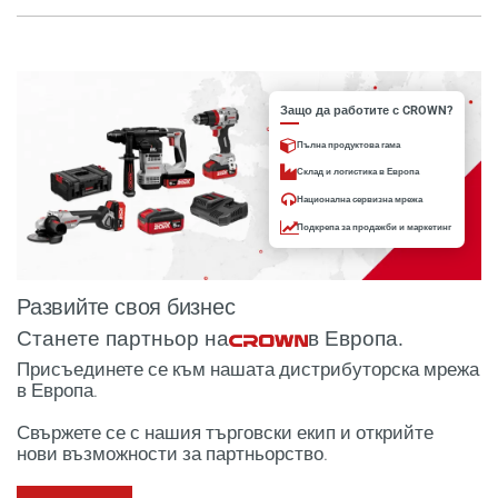
Защо да работите с CROWN?
Пълна продуктова гама
Склад и логистика в Европа
Национална сервизна мрежа
Подкрепа за продажби и маркетинг
Развийте своя бизнес
Станете партньор на
в Европа.
Присъединете се към нашата дистрибуторска мрежа
в Европа.
Свържете се с нашия търговски екип и открийте
нови възможности за партньорство.