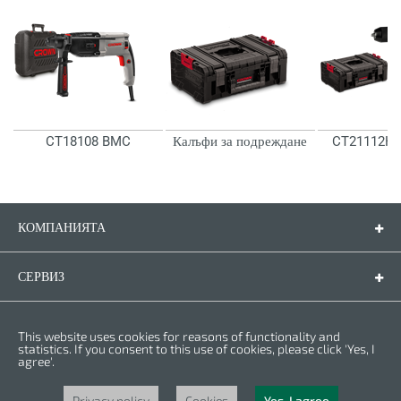
CT18108 BMC
Калъфи за подреждане
CT21112HM
КОМПАНИЯТА
Компанията
Контакти
СЕРВИЗ
Резервни части
CT10128C
Инструкции за експлоатация
ПРАВНА ФОРМА
This website uses cookies for reasons of functionality and
Гаранционни условия
Политика за личните данни
statistics. If you consent to this use of cookies, please click 'Yes, I
agree'.
Бисквитки
Права © 2025 CROWN. Всички права са запазени. CROWN е регистрирана
търговска марка. | CROWN принадлежи към Merit Link group.
Privacy policy
Cookies
Yes, I agree