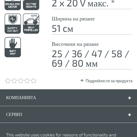
2 x 20 V макс. *
Ширина на рязане
51 cм
Височини на рязане
25 / 36 / 47 / 58 /
69 / 80 мм
Подробности за продукта
КОМПАНИЯТА
Компанията
Контакти
СЕРВИЗ
Резервни части
Инструкции за експлоатация
ПРАВНА ФОРМА
This website uses cookies for reasons of functionality and
Гаранционни условия