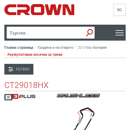
BG
Главна страница
Градина и на открито
20 V Max батерия
>
>
Акумулаторна косачка за трева
>
FILTERS
CT29018HX