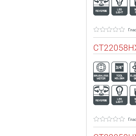
Глас
CT22058H
Глас