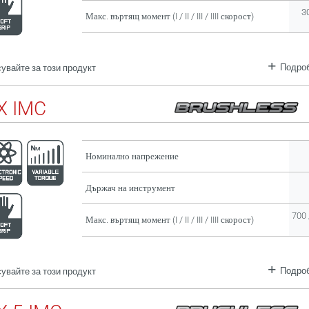
3
Макс. въртящ момент (I / II / III / IIII скорост)
Подроб
увайте за този продукт
X IMC
Номинално напрежение
Държач на инструмент
700 
Макс. въртящ момент (I / II / III / IIII скорост)
Подроб
увайте за този продукт