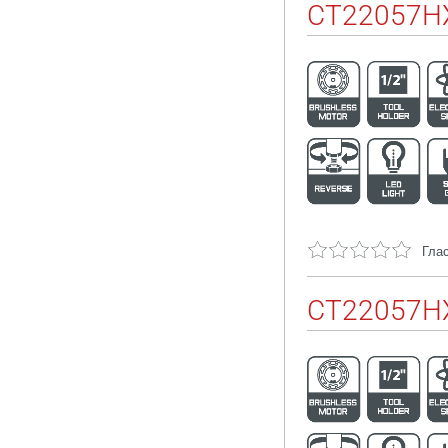
CT22057H
Глас
CT22057HX