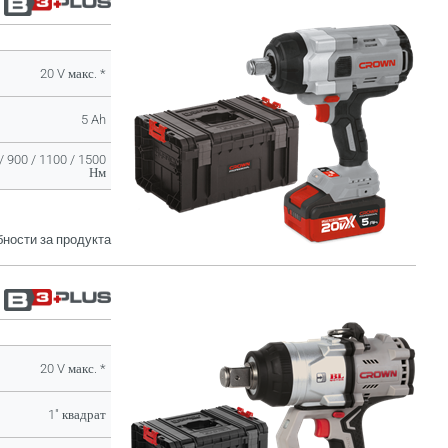
20 V макс. *
5 Ah
/ 900 / 1100 / 1500
Нм
ности за продукта
20 V макс. *
1" квадрат