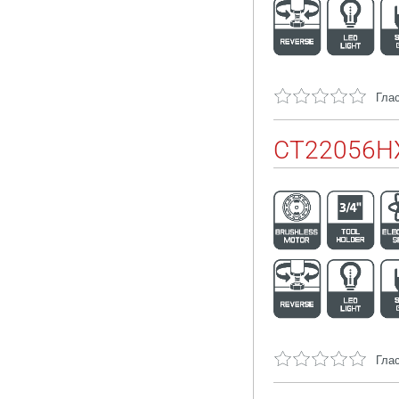
Глас
CT22056HX
Глас