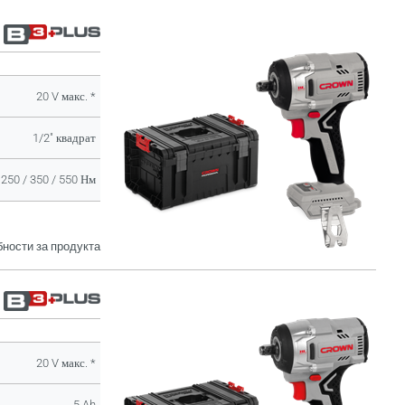
20 V макс. *
1/2" квадрат
250 / 350 / 550 Нм
ности за продукта
20 V макс. *
5 Ah