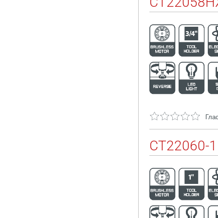
CT22058HX
Глас
CT22060-1