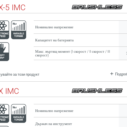
-5 IMC
Номинално напрежение
Капацитет на батерията
Макс. въртящ момент (I скорост / II скорост / III
скорост)
Подроб
увайте за този продукт
X IMC
Номинално напрежение
Държач на инструмент