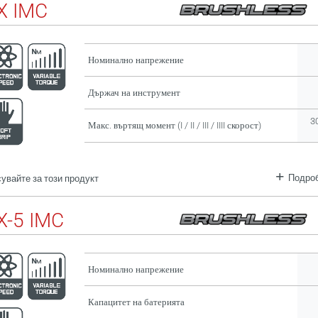
X IMC
Номинално напрежение
Държач на инструмент
3
Макс. въртящ момент (I / II / III / IIII скорост)
Подроб
увайте за този продукт
-5 IMC
Номинално напрежение
Капацитет на батерията