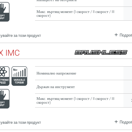
Макс. въртящ момент (I скорост / II скорост / III
скорост)
Подроб
увайте за този продукт
X IMC
Номинално напрежение
Държач на инструмент
Макс. въртящ момент (I скорост / II скорост / III
скорост)
Подроб
увайте за този продукт