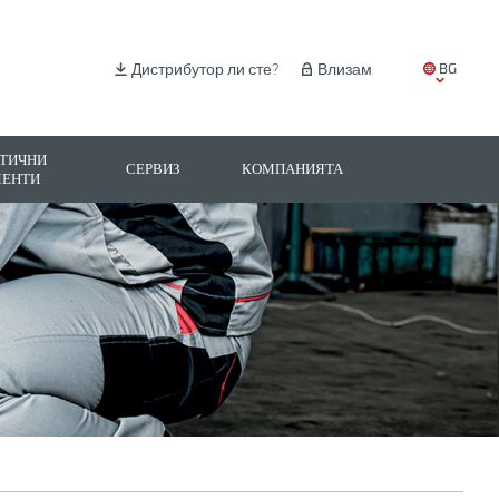
BG
Дистрибутор ли сте?
Влизам
EN
IT
ТИЧНИ
СЕРВИЗ
КОМПАНИЯТА
МЕНТИ
ES
PL