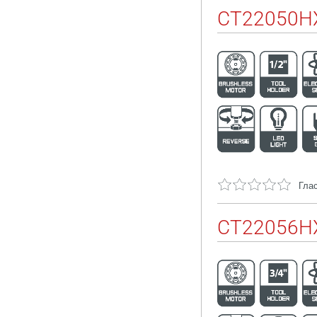
CT22050HX
Глас
CT22056H