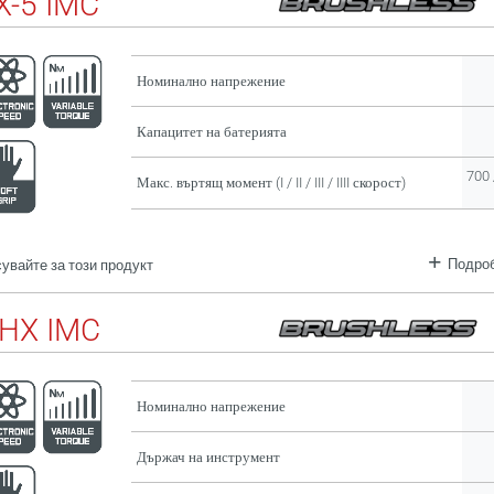
-5 IMC
Номинално напрежение
Капацитет на батерията
700 
Макс. въртящ момент (I / II / III / IIII скорост)
Подроб
увайте за този продукт
HX IMC
Номинално напрежение
Държач на инструмент