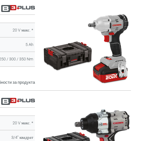
20 V макс. *
5 Ah
250 / 300 / 350 Nm
ности за продукта
20 V макс. *
3/4" квадрат