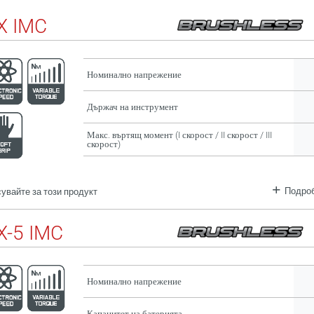
X IMC
Номинално напрежение
Държач на инструмент
Макс. въртящ момент (I скорост / II скорост / III
скорост)
Подроб
увайте за този продукт
-5 IMC
Номинално напрежение
Капацитет на батерията