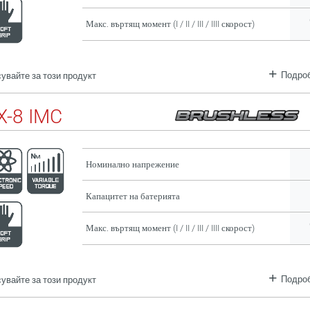
Макс. въртящ момент (I / II / III / IIII скорост)
Подроб
увайте за този продукт
-8 IMC
Номинално напрежение
Капацитет на батерията
Макс. въртящ момент (I / II / III / IIII скорост)
Подроб
увайте за този продукт