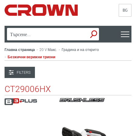
BG
Главна страница
20 V Макс.
Градина и на открито
>
>
Безжични верижни триони
>
FILTERS
CT29006HX