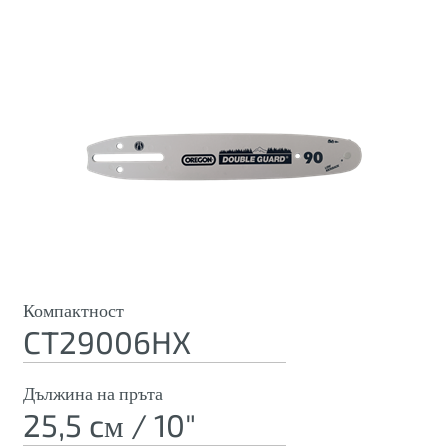
Компактност
CT29006HX
Дължина на пръта
25,5 cм / 10"