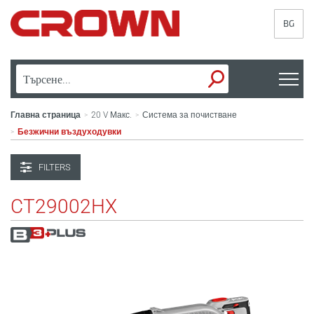
BG
Главна страница
20 V Макс.
Система за почистване
>
>
Безжични въздуходувки
>
FILTERS
CT29002HX