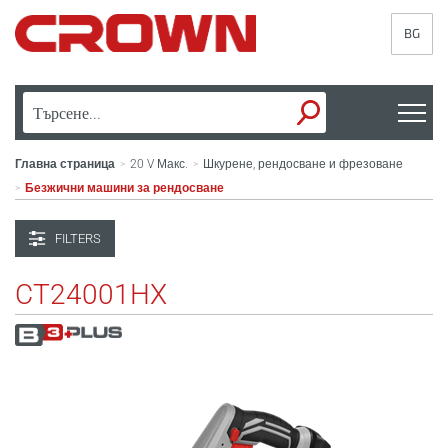
BG
Главна страница
20 V Макс.
Шкурене, рендосване и фрезоване
>
>
Безжични машини за рендосване
>
FILTERS
CT24001HX