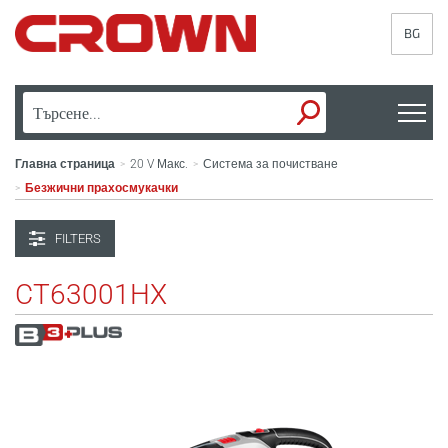
BG
Главна страница
20 V Макс.
Система за почистване
>
>
Безжични прахосмукачки
>
FILTERS
CT63001HX