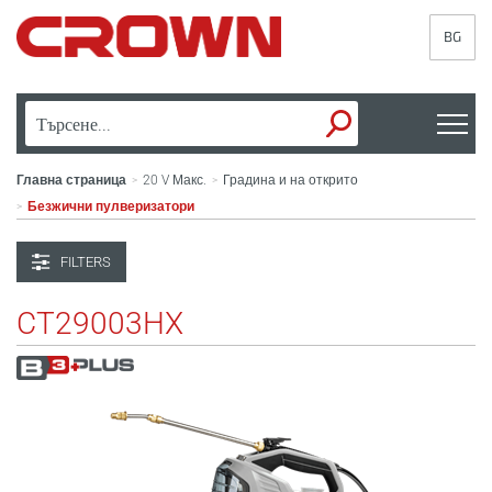
BG
Главна страница
20 V Макс.
Градина и на открито
>
>
Безжични пулверизатори
>
FILTERS
CT29003HX