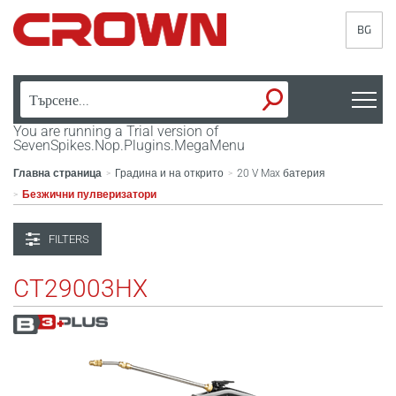
BG
You are running a Trial version of
SevenSpikes.Nop.Plugins.MegaMenu
Главна страница
Градина и на открито
20 V Max батерия
>
>
Безжични пулверизатори
>
FILTERS
CT29003HX