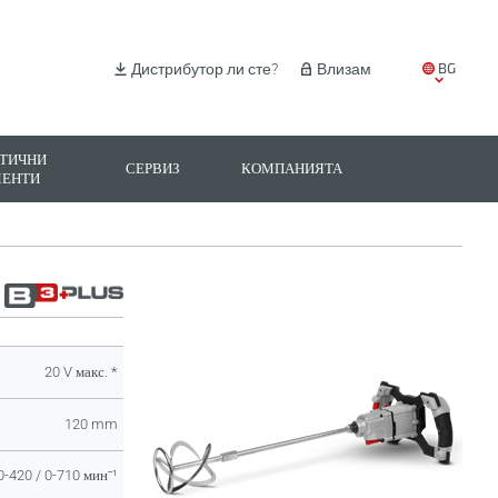
BG
Дистрибутор ли сте?
Влизам
EN
IT
ТИЧНИ
СЕРВИЗ
КОМПАНИЯТА
МЕНТИ
ES
PL
20 V макс. *
120 mm
0-420 / 0-710 минˉ¹