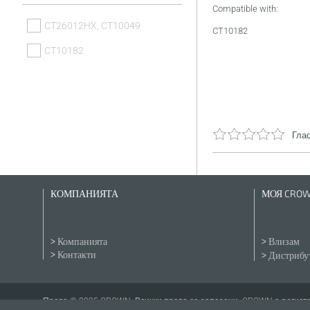
Compatible with:
CT26012HX, CT10049
CT10182
CT10182
Глас
КОМПАНИЯТА
МОЯ CRO
Компанията
Влизам
Контакти
Дистрибут
Права © 2025 CROWN. Всички права са запазени. CROWN е регистри