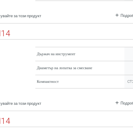
Подроб
увайте за този продукт
M14
Държач на инструмент
Диаметър на лопатка за смесване
Компактност
CT
Подроб
увайте за този продукт
M14