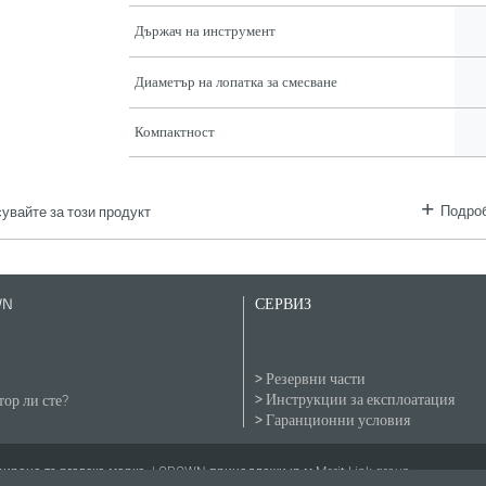
Държач на инструмент
Диаметър на лопатка за смесване
Компактност
Подроб
увайте за този продукт
WN
СЕРВИЗ
Резервни части
Инструкции за експлоатация
ор ли сте?
Гаранционни условия
рана търговска марка. | CROWN принадлежи към Merit Link group.