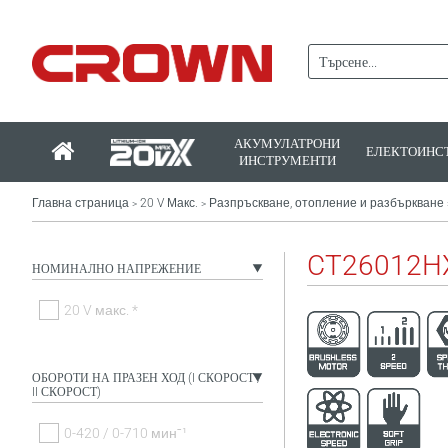
АКУМУЛАТРОНИ
ЕЛЕКТОИНС
ИНСТРУМЕНТИ
Главна страница
20 V Макс.
Разпръскване, отопление и разбъркване
>
>
CT26012H
НОМИНАЛНО НАПРЕЖЕНИЕ
20 V макс. *
ОБОРОТИ НА ПРАЗЕН ХОД (I СКОРОСТ /
II СКОРОСТ)
0-420 / 0-710 минˉ¹