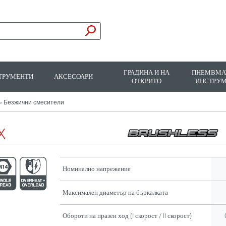
ГРАДИНА И НА
ПНЕМВМА
ТРУМЕНТИ
АКСЕСОАРИ
ОТКРИТО
ИНСТРУ
Безжични смесители
>
X
Номинално напрежение
Максимален диаметър на бъркалката
Обороти на празен ход (I скорост / II скорост)