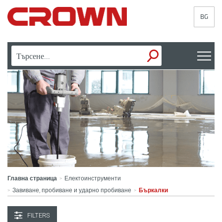
BG
Главна страница
Електоинструменти
>
Завиване, пробиване и ударно пробиване
Бъркалки
>
>
FILTERS