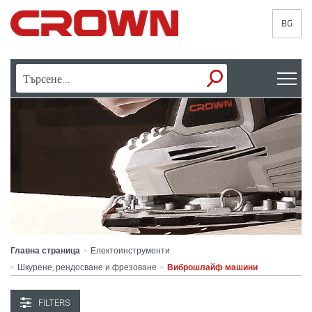
BG
Главна страница
Електоинструменти
>
Шкурене, рендосване и фрезоване
Виброшлайф машини
>
>
FILTERS