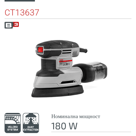
CT13637
Номинална мощност
180 W