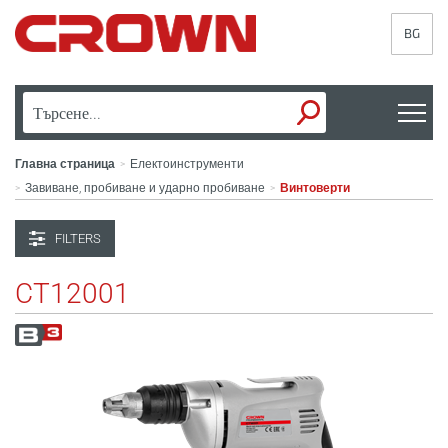
BG
Главна страница
Електоинструменти
>
Завиване, пробиване и ударно пробиване
Винтоверти
>
>
FILTERS
CT12001