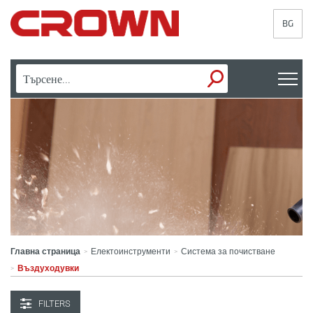
BG
Главна страница
Електоинструменти
Система за почистване
>
>
Въздуходувки
>
FILTERS