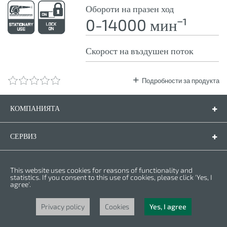
Обороти на празен ход
0-14000 минˉ¹
Скорост на въздушен поток
Подробности за продукта
КОМПАНИЯТА
Компанията
Контакти
СЕРВИЗ
Резервни части
Инструкции за експлоатация
ПРАВНА ФОРМА
This website uses cookies for reasons of functionality and
Гаранционни условия
Политика за личните данни
statistics. If you consent to this use of cookies, please click 'Yes, I
agree'.
Бисквитки
Права © 2025 CROWN. Всички права са запазени. CROWN е регистрирана
търговска марка. | CROWN принадлежи към Merit Link group.
Privacy policy
Cookies
Yes, I agree
Powered by
nopCommerce