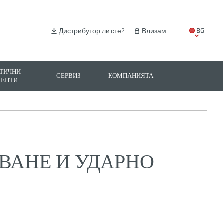
BG
Дистрибутор ли сте?
Влизам
EN
IT
ТИЧНИ
СЕРВИЗ
КОМПАНИЯТА
МЕНТИ
ES
PL
ВАНЕ И УДАРНО