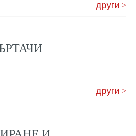
други >
ЪРТАЧИ
други >
ИРАНЕ И