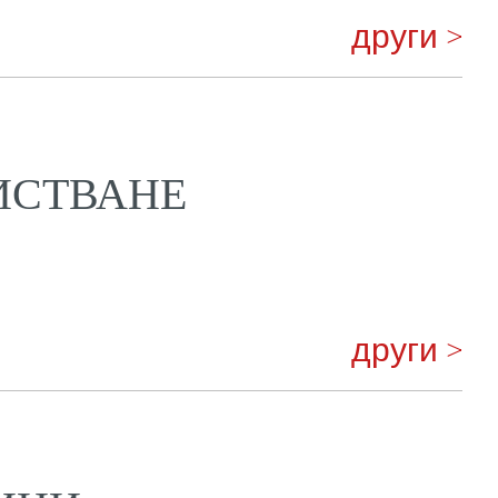
други >
ИСТВАНЕ
други >