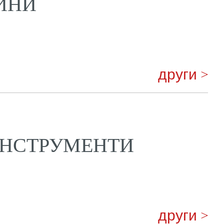
ИНИ
други >
ИНСТРУМЕНТИ
други >