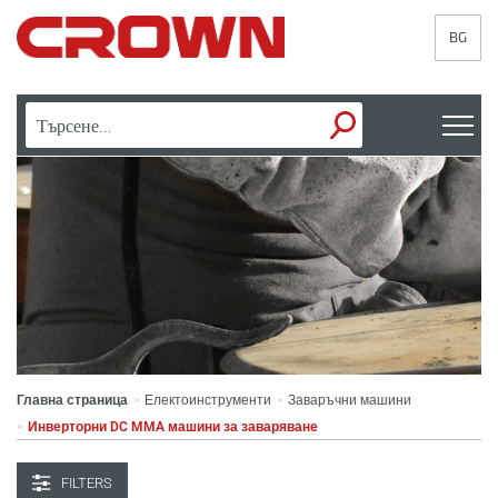
BG
Главна страница
Електоинструменти
Заваръчни машини
>
>
Инверторни DC MMA машини за заваряване
>
FILTERS