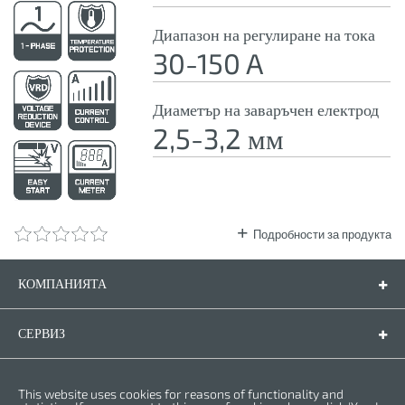
Диапазон на регулиране на тока
30-150 A
Диаметър на заваръчен електрод
2,5-3,2 мм
Подробности за продукта
КОМПАНИЯТА
Компанията
Контакти
СЕРВИЗ
Резервни части
Инструкции за експлоатация
ПРАВНА ФОРМА
This website uses cookies for reasons of functionality and
Гаранционни условия
Политика за личните данни