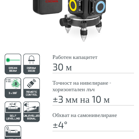
Работен капацитет
30 м
Точност на нивелиране -
хоризонтален лъч
±3 мм на 10 м
Обхват на самонивелиране
±4°