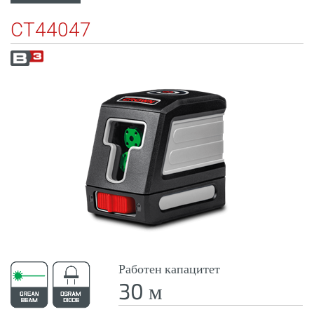
CT44047
Работен капацитет
30 м