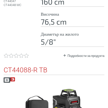
160 cm
CT44047
CT44048 MC
Височина
76,5 cm
Диаметър на жилото
5/8"
Подробности за продукта
CT44088-R TB