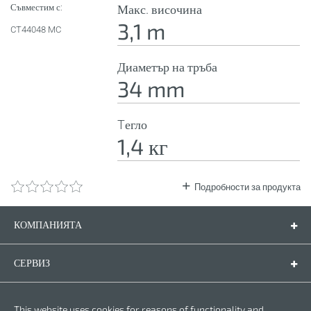
Съвместим с:
Макс. височина
3,1 m
CT44048 MC
Диаметър на тръба
34 mm
Tегло
1,4 кг
Подробности за продукта
КОМПАНИЯТА
Компанията
Контакти
СЕРВИЗ
Резервни части
Инструкции за експлоатация
ПРАВНА ФОРМА
This website uses cookies for reasons of functionality and
Гаранционни условия