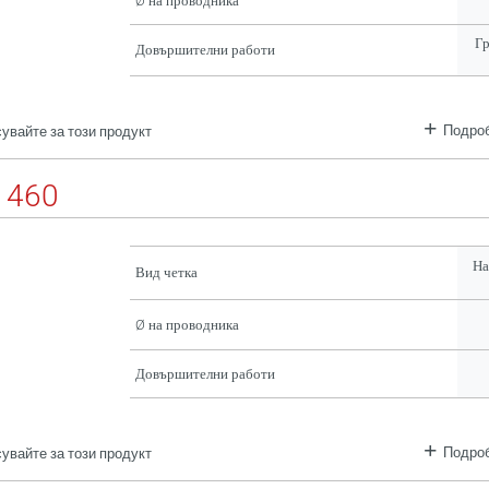
Ø на проводника
Г
Довършителни работи
Подроб
увайте за този продукт
1460
На
Вид четка
Ø на проводника
Довършителни работи
Подроб
увайте за този продукт