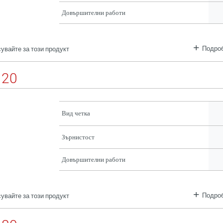
Довършителни работи
Подроб
увайте за този продукт
120
Вид четка
Зърнистост
Довършителни работи
Подроб
увайте за този продукт