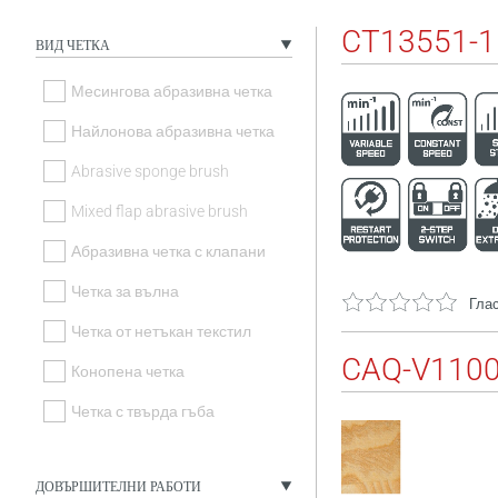
CT13551-
ВИД ЧЕТКА
Месингова абразивна четка
Найлонова абразивна четка
Abrasive sponge brush
Mixed flap abrasive brush
Абразивна четка с клапани
Четка за вълна
Глас
Четка от нетъкан текстил
CAQ-V110
Конопена четка
Четка с твърда гъба
ДОВЪРШИТЕЛНИ РАБОТИ