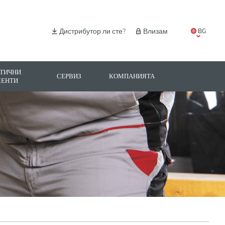
BG
Дистрибутор ли сте?
Влизам
EN
IT
ТИЧНИ
СЕРВИЗ
КОМПАНИЯТА
МЕНТИ
ES
PL