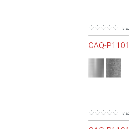
Глас
CAQ-P110
Глас