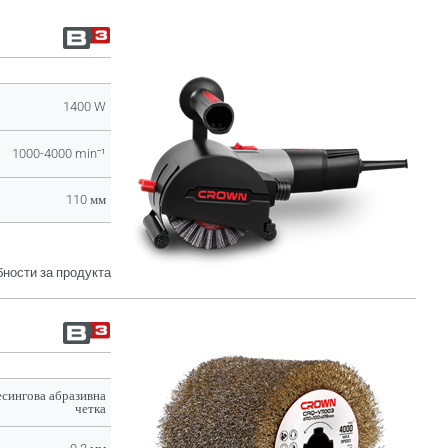
1400 W
1000-4000 minˉ¹
110 мм
ности за продукта
сингова абразивна
четка