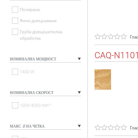
Полиране
Фино довършване
Груба довършителна
Глас
обработка
CAQ-N110
НОМИНАЛНА МОЩНОСТ
1400 W
НОМИНАЛНА СКОРОСТ
1000-4000 minˉ¹
МАКС. Ø НА ЧЕТКА
Глас