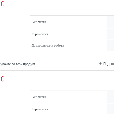
60
Вид четка
Зърнистост
Довършителни работи
Подроб
увайте за този продукт
80
Вид четка
Зърнистост