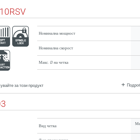
110RSV
Номинална мощност
Номинална скорост
Макс. Ø на четка
Подроб
увайте за този продукт
03
Ме
Вид четка