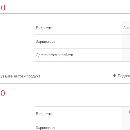
80
Вид четка
Abr
Зърнистост
Довършителни работи
Подроб
увайте за този продукт
80
Вид четка
Зърнистост