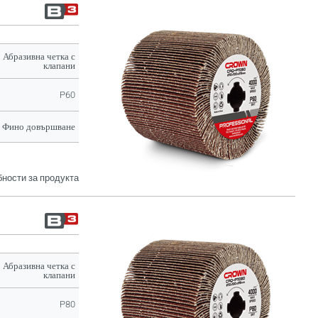
Абразивна четка с
клапани
P60
Фино довършване
ности за продукта
Абразивна четка с
клапани
P80