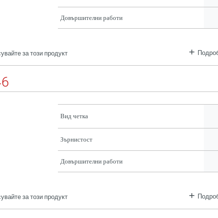
Довършителни работи
Подроб
увайте за този продукт
46
Вид четка
Зърнистост
Довършителни работи
Подроб
увайте за този продукт