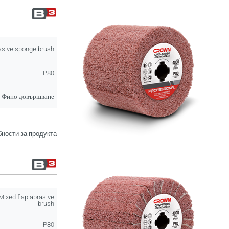
asive sponge brush
P80
Фино довършване
ности за продукта
Mixed flap abrasive
brush
P80