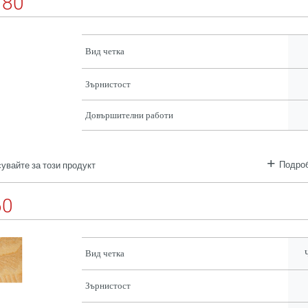
180
Вид четка
Зърнистост
Довършителни работи
Подроб
увайте за този продукт
60
Вид четка
Зърнистост