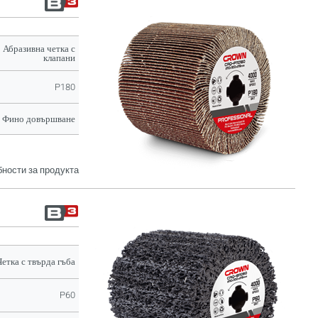
Абразивна четка с
клапани
P180
Фино довършване
ности за продукта
Четка с твърда гъба
P60