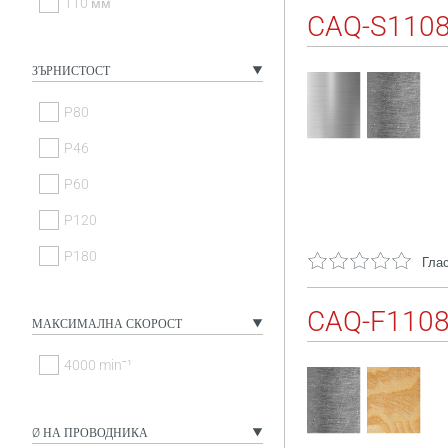
110 мм
CAQ-S110
ЗЪРНИСТОСТ
P80
P46
P60
P120
P180
Глас
CAQ-F110
МАКСИМАЛНА СКОРОСТ
4000 minˉ¹
Ø НА ПРОВОДНИКА