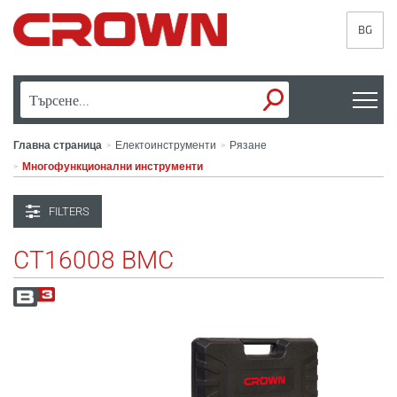
BG
Главна страница
Електоинструменти
Рязане
>
>
Многофункционални инструменти
>
FILTERS
CT16008 BMC