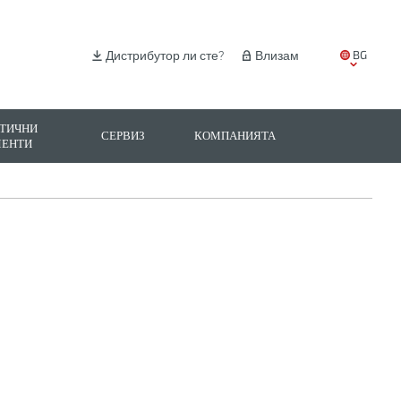
BG
Дистрибутор ли сте?
Влизам
EN
IT
ТИЧНИ
СЕРВИЗ
КОМПАНИЯТА
МЕНТИ
ES
PL