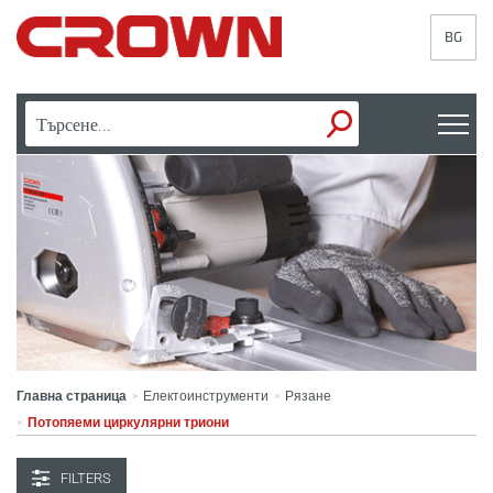
BG
Главна страница
Електоинструменти
Рязане
>
>
Потопяеми циркулярни триони
>
FILTERS