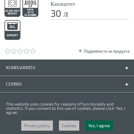
Капацитет
30 л
Подробности за продукта
КОМПАНИЯТА
Компанията
Контакти
СЕРВИЗ
Резервни части
Инструкции за експлоатация
ПРАВНА ФОРМА
This website uses cookies for reasons of functionality and
Гаранционни условия
Политика за личните данни
statistics. If you consent to this use of cookies, please click 'Yes, I
agree'.
Бисквитки
Права © 2025 CROWN. Всички права са запазени. CROWN е регистрирана
търговска марка. | CROWN принадлежи към Merit Link group.
Privacy policy
Cookies
Yes, I agree