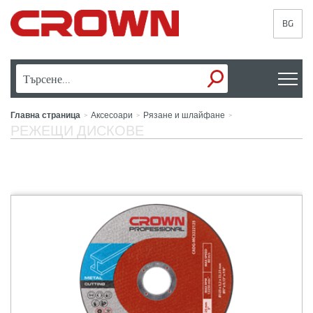
BG
Главна страница
Аксесоари
Рязане и шлайфане
>
>
>
РЕЖЕЩИ ДИСКОВЕ