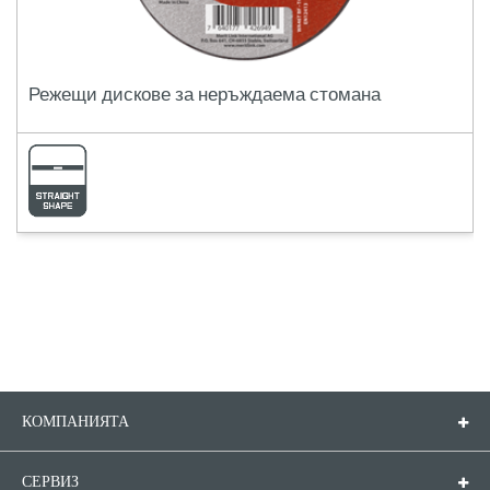
Режещи дискове за неръждаема стомана
КОМПАНИЯТА
Компанията
Контакти
СЕРВИЗ