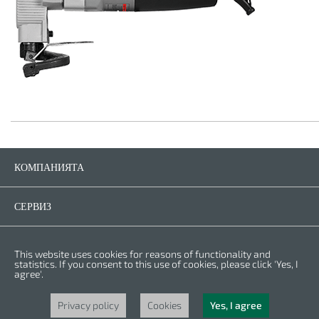
КОМПАНИЯТА
Компанията
Контакти
СЕРВИЗ
Резервни части
Инструкции за експлоатация
ПРАВНА ФОРМА
This website uses cookies for reasons of functionality and
Гаранционни условия
Политика за личните данни
statistics. If you consent to this use of cookies, please click 'Yes, I
agree'.
Бисквитки
Права © 2025 CROWN. Всички права са за
Privacy policy
Cookies
Yes, I agree