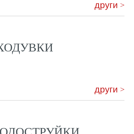
други >
ХОДУВКИ
други >
ВОДОСТРУЙКИ