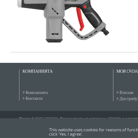
КОМПАНИЯТА
МОЯ CRO
Компанията
Влизам
Контакти
Дистрибут
Права © 2025 CROWN. Всички права са запазени. CROWN е регистри
This website uses cookies for reasons of functio
click 'Yes, I agree'.
Powered by
nopCommerce