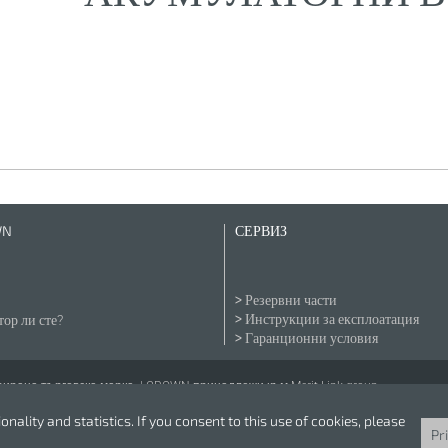
WN
СЕРВИЗ
Резервни части
Инструкции за експлоатация
ор ли сте?
Гаранционни условия
рана търговска марка. | CROWN принадлежи към Merit Link group.
nality and statistics. If you consent to this use of cookies, please
Pr