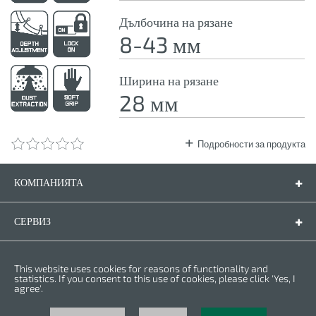
Дълбочина на рязане
8-43 мм
Ширина на рязане
28 мм
Подробности за продукта
КОМПАНИЯТА
Компанията
Контакти
СЕРВИЗ
Резервни части
Инструкции за експлоатация
ПРАВНА ФОРМА
This website uses cookies for reasons of functionality and
Гаранционни условия
Политика за личните данни
statistics. If you consent to this use of cookies, please click 'Yes, I
agree'.
Бисквитки
Права © 2025 CROWN. Всички права са запазени. CROWN е регистрирана
търговска марка. | CROWN принадлежи към Merit Link group.