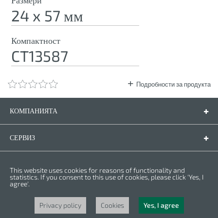
Размери
24 x 57 мм
Компактност
CT13587
Подробности за продукта
КОМПАНИЯТА
Компанията
Контакти
СЕРВИЗ
Резервни части
Инструкции за експлоатация
ПРАВНА ФОРМА
This website uses cookies for reasons of functionality and
Гаранционни условия
Политика за личните данни
statistics. If you consent to this use of cookies, please click 'Yes, I
agree'.
Бисквитки
Права © 2025 CROWN. Всички права са запазени. CROWN е регистрирана
търговска марка. | CROWN принадлежи към Merit Link group.
Privacy policy
Cookies
Yes, I agree