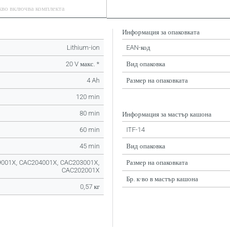
кво включва комплекта
Информация за опаковката
Lithium-ion
EAN-код
20 V макс. *
Вид опаковка
4 Ah
Размер на опаковката
120 min
80 min
Информация за мастър кашона
60 min
ITF-14
45 min
Вид опаковка
001X, CAC204001X, CAC203001X,
Размер на опаковката
CAC202001X
Бр. к-во в мастър кашона
0,57 кг