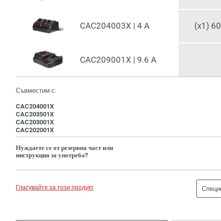
CAC204003X | 4 A
(x1) 6
CAC209001X | 9.6 A
Съвместим с:
CAC204001X
CAC203501X
CAC203001X
CAC202001X
Нуждаете се от резервна част или
инструкция за употреба?
Гласувайте за този продукт
Специ