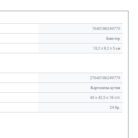
7640186249775
Блистер
13,2 x 8,2 x 5 см
27640186249779
Картонена кутия
43 x 42,5 x 18 cm
24 бр.