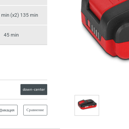
0 min (x2) 135 min
45 min
down-center
Сравнение
фикация