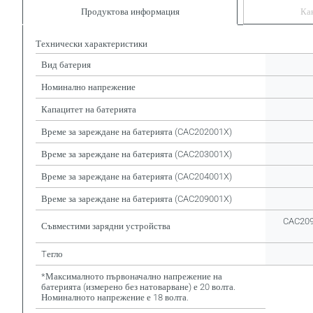
Продуктова информация
Ка
Технически характеристики
Вид батерия
Номинално напрежение
Капацитет на батерията
Време за зареждане на батерията (CAC202001X)
Време за зареждане на батерията (CAC203001X)
Време за зареждане на батерията (CAC204001X)
Време за зареждане на батерията (CAC209001X)
CAC209
Съвместими зарядни устройства
Tегло
*Максималното първоначално напрежение на
батерията (измерено без натоварване) е 20 волта.
Номиналното напрежение е 18 волта.