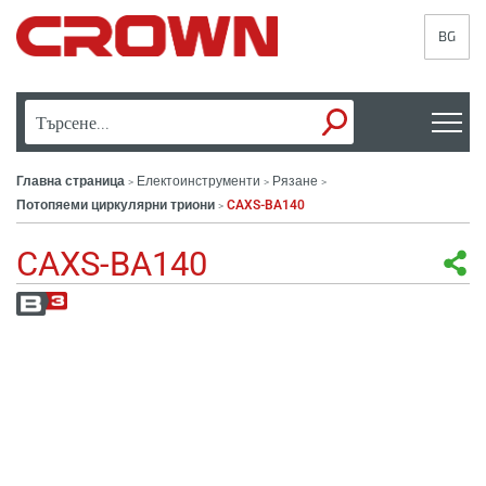
BG
Главна страница
Електоинструменти
Рязане
>
>
>
Потопяеми циркулярни триони
CAXS-BA140
>
CAXS-BA140