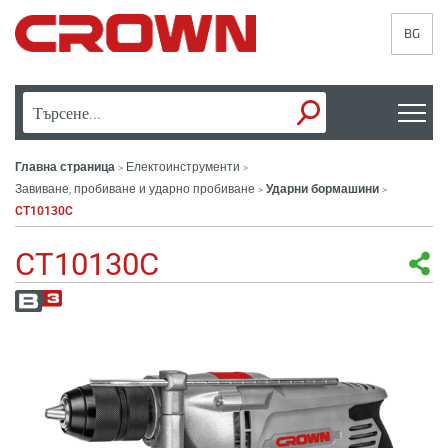
BG
Главна страница
Електоинструменти
>
>
Завиване, пробиване и ударно пробиване
Ударни бормашини
>
>
CT10130C
CT10130C