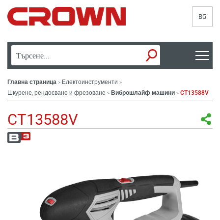
BG
Главна страница
Електоинструменти
>
>
Шкурене, рендосване и фрезоване
Виброшлайф машини
CT13588V
>
>
CT13588V