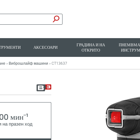
ГРАДИНА И НА
ПНЕМВМА
ТРУМЕНТИ
АКСЕСОАРИ
ОТКРИТО
ИНСТРУ
ане
Виброшлайф машини
CT13637
>
>
00 минˉ¹
 на празен ход