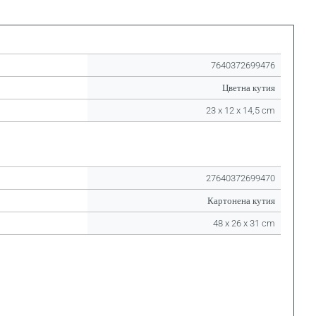
7640372699476
Цветна кутия
23 x 12 x 14,5 cm
27640372699470
Картонена кутия
48 x 26 x 31 cm