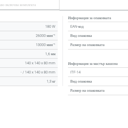
кво включва комплекта
Информация за опаковката
180 W
EAN-код
26000 минˉ¹
Вид опаковка
13000 минˉ¹
Размер на опаковката
1,6 мм
140 x 140 x 80 mm
Информация за мастър кашона
- / 140 x 140 x 80 mm
ITF-14
1,3 кг
Вид опаковка
Размер на опаковката