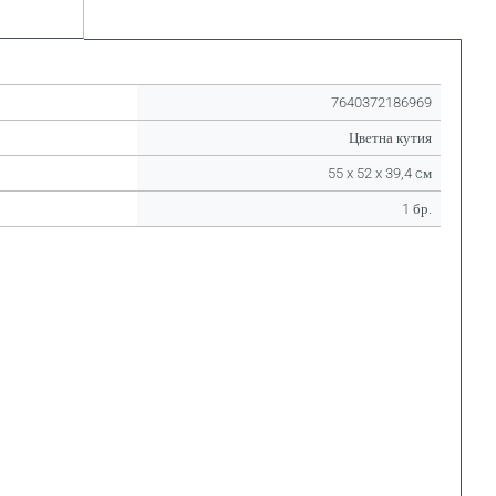
7640372186969
Цветна кутия
55 x 52 x 39,4 cм
1 бр.