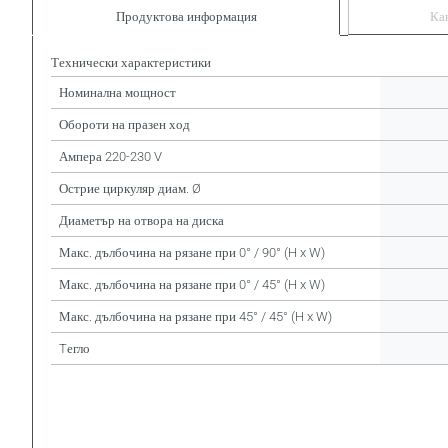
Продуктова информация
Ка
Технически характеристики
Номинална мощност
Обороти на празен ход
Ампера 220-230 V
Острие циркуляр диам. Ø
Диаметър на отвора на диска
Макс. дълбочина на рязане при 0° / 90° (H x W)
Макс. дълбочина на рязане при 0° / 45° (H x W)
Макс. дълбочина на рязане при 45° / 45° (H x W)
Tегло