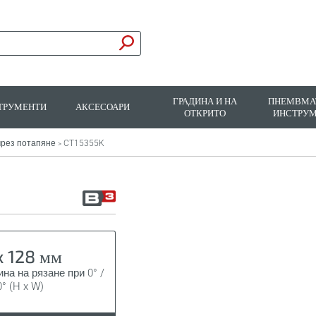
ГРАДИНА И НА
ПНЕМВМА
ТРУМЕНТИ
АКСЕСОАРИ
ОТКРИТО
ИНСТРУ
чрез потапяне
CT15355K
>
x 128 мм
на на рязане при 0° /
0° (H x W)