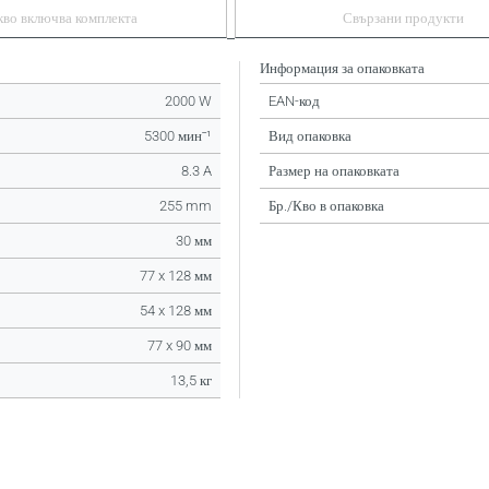
кво включва комплекта
Свързани продукти
Информация за опаковката
2000 W
EAN-код
5300 минˉ¹
Вид опаковка
8.3 A
Размер на опаковката
255 mm
Бр./Кво в опаковка
30 мм
77 x 128 мм
54 x 128 мм
77 x 90 мм
13,5 кг