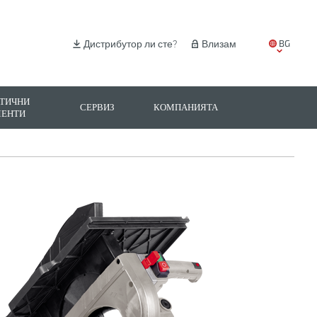
BG
Дистрибутор ли сте?
Влизам
EN
IT
ТИЧНИ
СЕРВИЗ
КОМПАНИЯТА
МЕНТИ
ES
PL