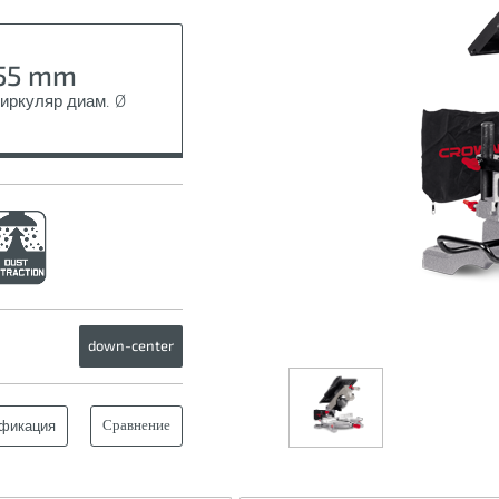
55 mm
иркуляр диам. Ø
down-center
Сравнение
фикация