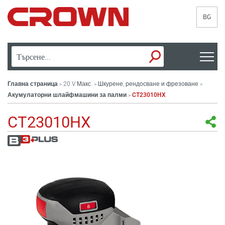
BG
Главна страница
20 V Макс.
Шкурене, рендосване и фрезоване
>
>
>
Акумулаторни шлайфмашини за палми
CT23010HX
>
CT23010HX