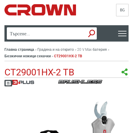
BG
Главна страница
Градина и на открито
20 V Max батерия
>
>
>
Безжични ножици секачки
CT29001HX-2 TB
>
CT29001HX-2 TB