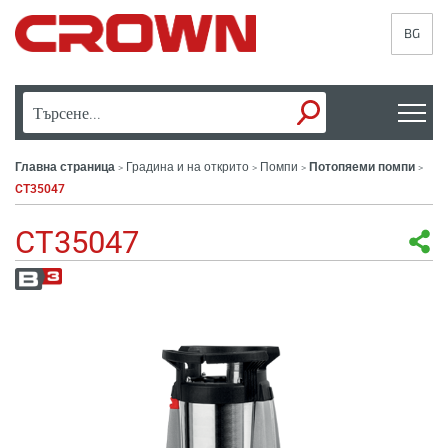
BG
Главна страница
Градина и на открито
Помпи
Потопяеми помпи
>
>
>
>
CT35047
CT35047