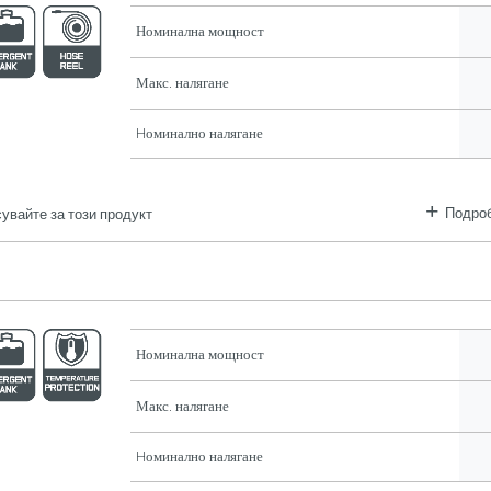
Номинална мощност
Макс. налягане
Hоминално налягане
Подроб
увайте за този продукт
Номинална мощност
Макс. налягане
Hоминално налягане