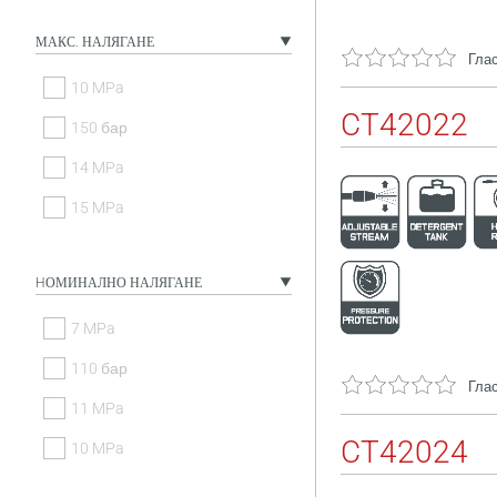
МАКС. НАЛЯГАНЕ
Глас
10 MPa
CT42022
150 бар
14 MPa
15 MPa
HОМИНАЛНО НАЛЯГАНЕ
7 MPa
110 бар
Глас
11 MPa
CT42024
10 MPa