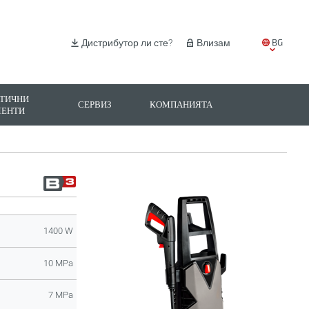
BG
Дистрибутор ли сте?
Влизам
EN
IT
ТИЧНИ
СЕРВИЗ
КОМПАНИЯТА
МЕНТИ
ES
PL
1400 W
10 MPa
7 MPa