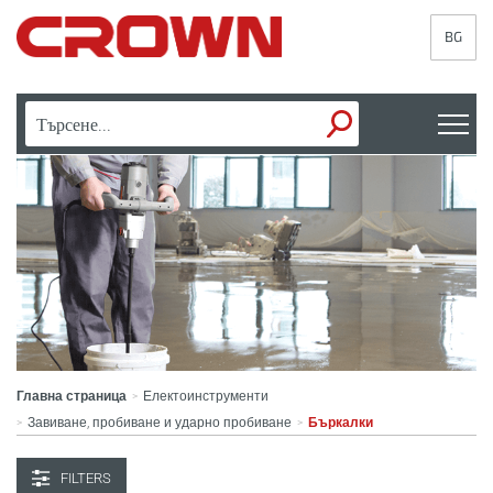
BG
Главна страница
Електоинструменти
>
Завиване, пробиване и ударно пробиване
Бъркалки
>
>
FILTERS