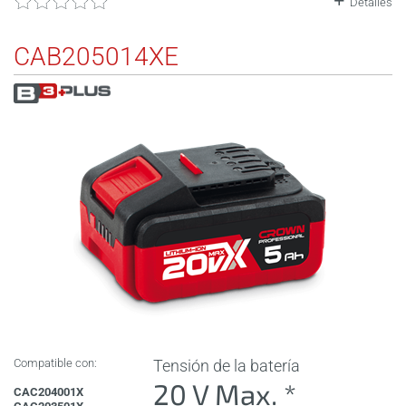
Detalles
CAB205014XE
Compatible con:
Tensión de la batería
20 V Max. *
CAC204001X