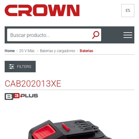
ES
Home
20 V Máx.
Baterias y cargadores
Baterias
>
>
>
FILTERS
CAB202013XE