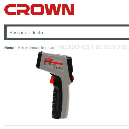
MEDIDORES Y DETECTORES
Home
Herramientas electricas
>
>