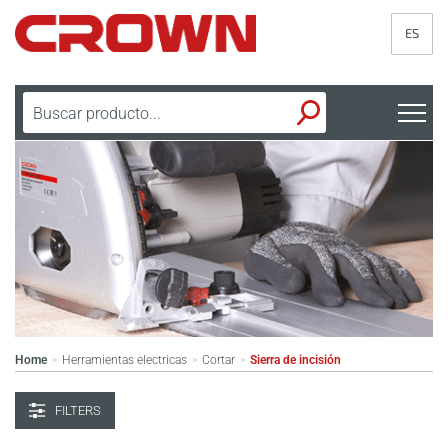
ES
Home
Herramientas electricas
Cortar
Sierra de incisión
>
>
>
FILTERS