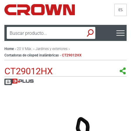
ES
Home
20 V Máx.
Jardines y exteriores
>
>
>
Cortadoras de césped inalámbricas
CT29012HX
>
CT29012HX