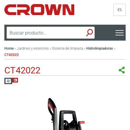
ES
Home
Jardines y exteriores
Sistema de limpieza
Hidrolimpiadoras
>
>
>
>
CT42022
CT42022