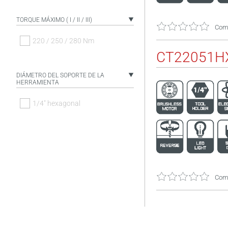
TORQUE MÁXIMO ( I / II / III)
Come
220 / 250 / 280 Nm
CT22051HX
DIÁMETRO DEL SOPORTE DE LA
HERRAMIENTA
1/4" hexagonal
Come