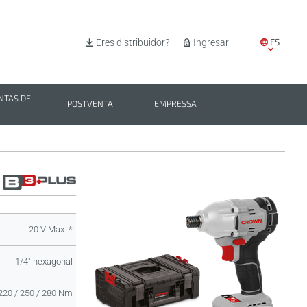
ES
Eres distribuidor?
Ingresar
EN
IT
TAS DE
POSTVENTA
EMPRESSA
PL
BG
20 V Max. *
1/4" hexagonal
220 / 250 / 280 Nm