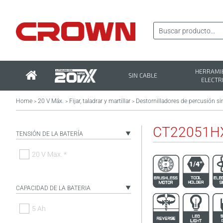
HERRAMI
SIN CABLE
ELECTR
Home
20 V Máx.
Fijar, taladrar y martillar
Destornilladores de percusión si
>
>
>
CT22051H
TENSIÓN DE LA BATERÍA
20 V Max. *
CAPACIDAD DE LA BATERIA
5 Ah