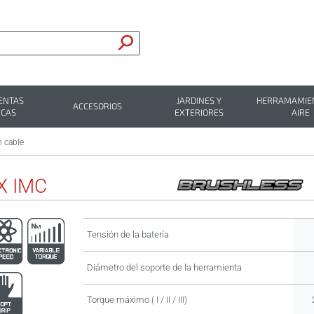
ENTAS
JARDINES Y
HERRAMAMIEN
ACCESORIOS
ICAS
EXTERIORES
AIRE
n cable
X IMC
Tensión de la batería
Diámetro del soporte de la herramienta
Torque máximo ( I / II / III)