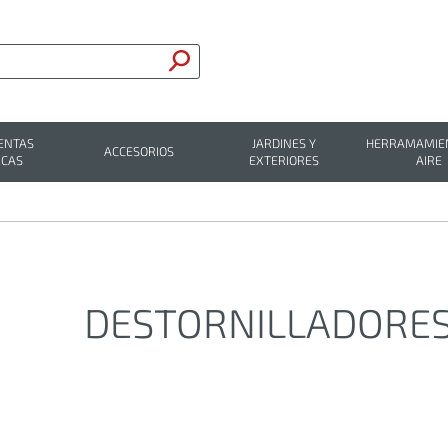
ENTAS
JARDINES Y
HERRAMAMIEN
ACCESORIOS
ICAS
EXTERIORES
AIRE
DESTORNILLADORES