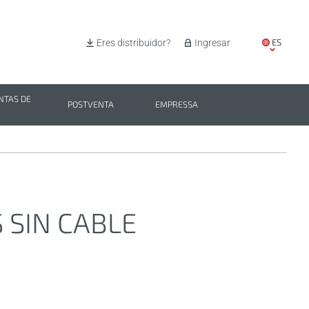
ES
Eres distribuidor?
Ingresar
EN
IT
TAS DE
POSTVENTA
EMPRESSA
PL
BG
 SIN CABLE