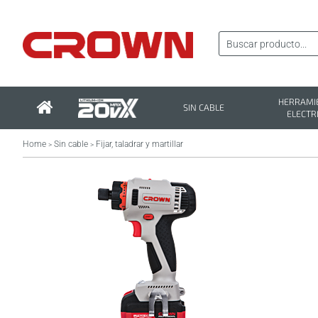
HERRAMI
SIN CABLE
ELECTR
Home
Sin cable
Fijar, taladrar y martillar
>
>