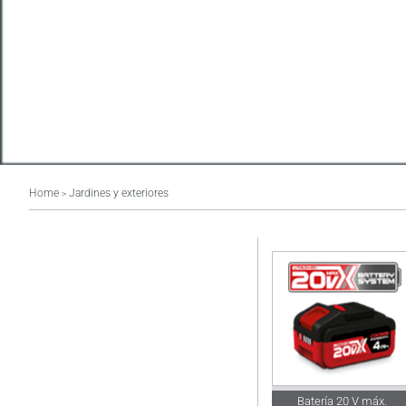
Home
Jardines y exteriores
>
Batería 20 V máx.