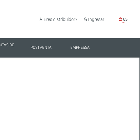
ES
Eres distribuidor?
Ingresar
EN
IT
TAS DE
POSTVENTA
EMPRESSA
PL
BG