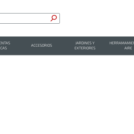
ENTAS
JARDINES Y
HERRAMAMIEN
ACCESORIOS
ICAS
EXTERIORES
AIRE