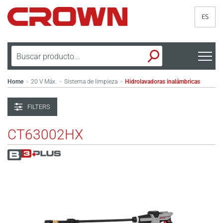
ES
Home
20 V Máx.
Sistema de limpieza
Hidrolavadoras inalámbricas
>
>
>
FILTERS
CT63002HX