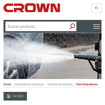
ES
Home
Herramientas electricas
Sistema de limpieza
Hidrolimpiadoras
>
>
>
FILTERS