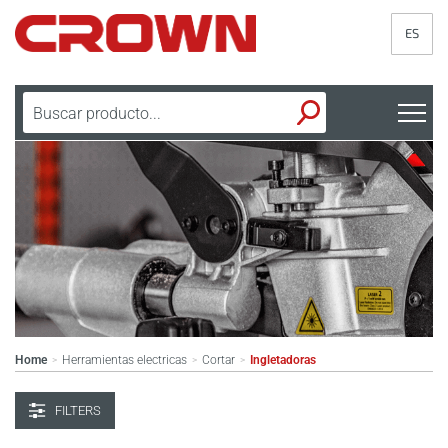
ES
Home
Herramientas electricas
Cortar
Ingletadoras
>
>
>
FILTERS