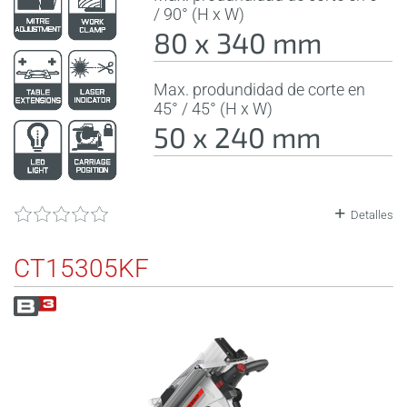
/ 90° (H x W)
80 x 340 mm
Max. produndidad de corte en
45° / 45° (H x W)
50 x 240 mm
Detalles
CT15305KF