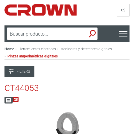
ES
Home
Herramientas electricas
Medidores y detectores digitales
>
>
Pinzas amperimétricas digitales
>
FILTERS
CT44053